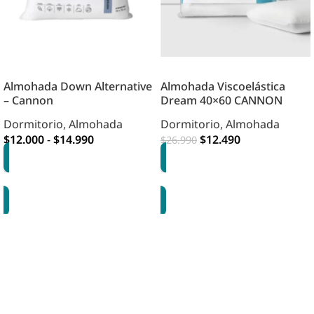
Almohada Down Alternative
Almohada Viscoelástica
– Cannon
Dream 40×60 CANNON
Dormitorio
,
Almohada
Dormitorio
,
Almohada
$
12.000
-
$
14.990
$
12.490
$
26.990
OPCIONES
AGREGAR