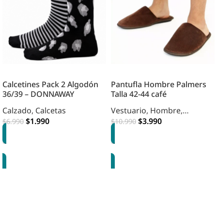
Calcetines Pack 2 Algodón
Pantufla Hombre Palmers
36/39 – DONNAWAY
Talla 42-44 café
Calzado
,
Calcetas
Vestuario
,
Hombre
,
$
1.990
Calzado
$
,
3.990
Pantuflas
$
6.990
$
10.990
AGREGAR
AGREGAR