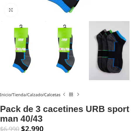
Click to enlarge
Inicio
Tienda
Calzado
Calcetas
Pack de 3 cacetines URB sport
man 40/43
$
2.990
$
6.990