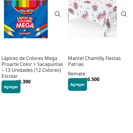
Lápices de Colores Mega
Mantel Chantilly Fiestas
Proarte Color + Sacapuntas
Patrias
– 13 Unidades (12 Colores)
Remate
Escolar
$
6.500
$
10.990
$
3.390
$
7.390
Agregar
Agregar