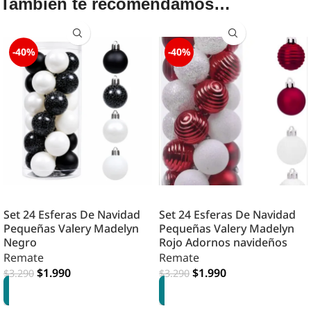
También te recomendamos…
-40%
-40%
Set 24 Esferas De Navidad
Set 24 Esferas De Navidad
Pequeñas Valery Madelyn
Pequeñas Valery Madelyn
Negro
Rojo Adornos navideños
Remate
Remate
$
1.990
$
1.990
$
3.290
$
3.290
AGREGAR
AGREGAR