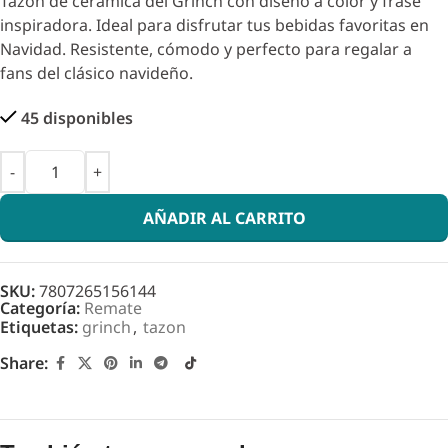
Tazón de cerámica del Grinch con diseño a color y frase
inspiradora. Ideal para disfrutar tus bebidas favoritas en
Navidad. Resistente, cómodo y perfecto para regalar a
fans del clásico navideño.
45 disponibles
AÑADIR AL CARRITO
SKU:
7807265156144
Categoría:
Remate
Etiquetas:
grinch
,
tazon
Share: