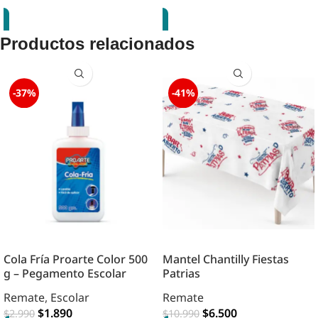
Productos relacionados
-37%
-41%
Cola Fría Proarte Color 500
Mantel Chantilly Fiestas
g – Pegamento Escolar
Patrias
Remate
,
Escolar
Remate
$
1.890
$
6.500
$
2.990
$
10.990