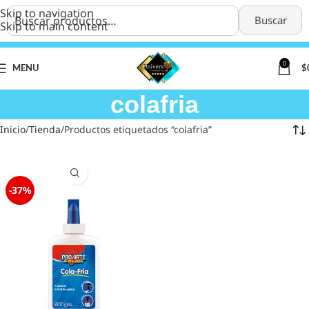
Skip to navigation
Buscar
Skip to main content
0
MENU
$
colafria
Inicio
Tienda
Productos etiquetados “colafria”
-37%