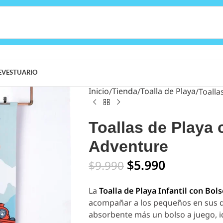
E
VESTUARIO
Inicio
Tienda
Toalla de Playa
Toalla
Toallas de Playa
Adventure
$
5.990
$
9.990
La
Toalla de Playa Infantil con Bo
acompañar a los pequeños en sus día
absorbente más un bolso a juego, ide