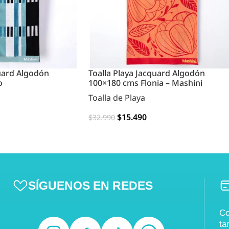
quard Algodón
Toalla Playa Jacquard Algodón
o
100×180 cms Flonia – Mashini
Toalla de Playa
$
15.490
$
32.990
AGREGAR
SÍGUENOS EN REDES
Co
ta