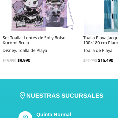
Set Toalla, Lentes de Sol y Bolso
Toalla Playa Jac
Kuromi Bruja
100×180 cm Pian
Disney
,
Toalla de Playa
Toalla de Playa
$
9.990
$
15.490
$
15.990
$
27.990
AGREGAR
AGREGAR
NUESTRAS SUCURSALES
Quinta Normal