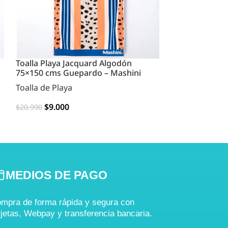
Toalla Playa Jacquard Algodón
Toallas de Pla
75×150 cms Guepardo – Mashini
Alegres
Toalla de Playa
Toalla de Playa
$
9.000
$
5.990
$
20.990
$
9.990
AGREGAR
AGREGAR
MEDIOS DE PAGO
mpra de forma rápida y segura con
rjetas, Webpay y transferencia bancaria.