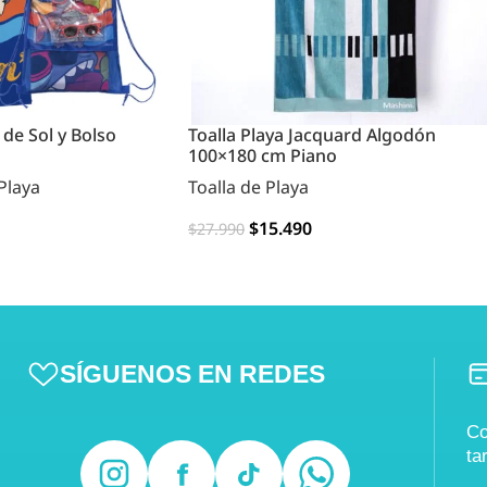
 de Sol y Bolso
Toalla Playa Jacquard Algodón
100×180 cm Piano
Playa
Toalla de Playa
$
15.490
$
27.990
AGREGAR
SÍGUENOS EN REDES
Co
ta