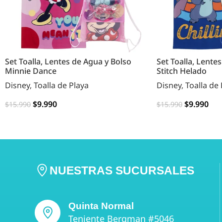
Set Toalla, Lentes de Agua y Bolso
Set Toalla, Lentes
Minnie Dance
Stitch Helado
Disney
,
Toalla de Playa
Disney
,
Toalla de 
$
9.990
$
9.990
$
15.990
$
15.990
AGREGAR
AGREGAR
NUESTRAS SUCURSALES
Quinta Normal
Teniente Bergman #5046