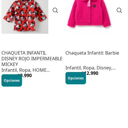
CHAQUETA INFANTIL
Chaqueta Infantil: Barbie
DISNEY ROJO IMPERMEABLE
MICKEY
Infantil
,
Ropa
,
Disney
,
Infantil
,
Ropa
,
HOME
Infantil
,
$
Vestuario
12.990
$
22.990
INFANTIL
$
9.990
$
21.990
Opciones
Opciones