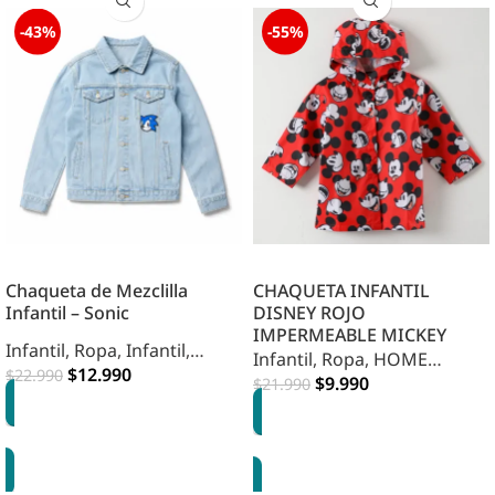
-43%
-55%
Chaqueta de Mezclilla
CHAQUETA INFANTIL
Infantil – Sonic
DISNEY ROJO
IMPERMEABLE MICKEY
Infantil
,
Ropa
,
Infantil
,
Infantil
,
Ropa
,
HOME
Vestuario
$
12.990
$
22.990
INFANTIL
$
9.990
$
21.990
OPCIONES
OPCIONES