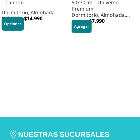
– Cannon
50x70cm – Universo
Premium
Dormitorio
,
Almohada
Dormitorio
,
Almohada
,
$
12.000
-
$
14.990
HOME DORMITORIO
$
7.990
$
24.990
Opciones
Agregar
NUESTRAS SUCURSALES