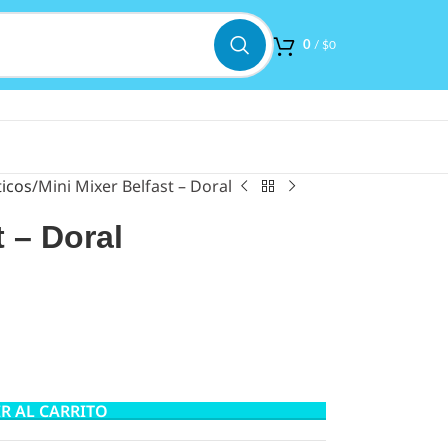
0
/
$
0
icos
Mini Mixer Belfast – Doral
t – Doral
R AL CARRITO