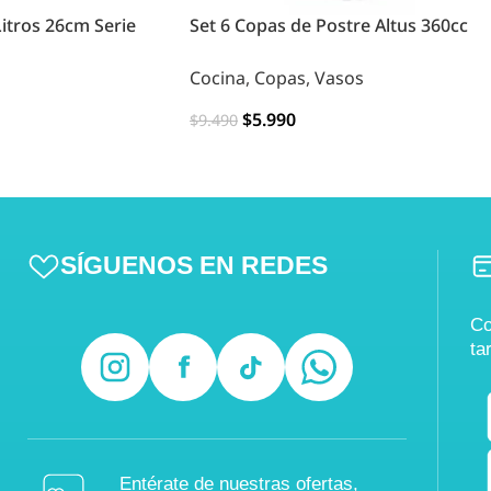
Litros 26cm Serie
Set 6 Copas de Postre Altus 360cc
Cocina
,
Copas
,
Vasos
$
5.990
$
9.490
AGREGAR
SÍGUENOS EN REDES
Co
ta
Entérate de nuestras ofertas,