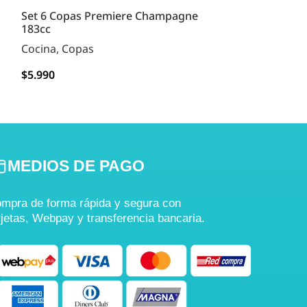
Set 6 Copas Premiere Champagne
Set 6 Vasos M
183cc
Cocina
,
Copas
Cocina
,
Vasos
$
5.990
$
2.990
AGREGAR
AGREGAR
MEDIOS DE PAGO
mpra de forma rápida y segura con
rjetas, Webpay y transferencia bancaria.