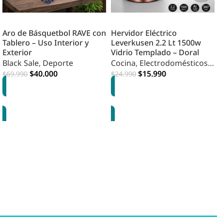
Aro de Básquetbol RAVE con
Hervidor Eléctrico
Tablero – Uso Interior y
Leverkusen 2.2 Lt 1500w
Exterior
Vidrio Templado – Doral
Black Sale
,
Deporte
Cocina
,
Electrodomésticos
,
$
40.000
HOME COCINA
$
15.990
$
69.990
$
24.990
AGREGAR
AGREGAR