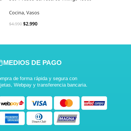
176cc
Cocina
,
Vasos
Cocina
,
Copas
$
2.990
$
3.990
$
4.990
AGREGAR
AGREGAR
MEDIOS DE PAGO
mpra de forma rápida y segura con
rjetas, Webpay y transferencia bancaria.