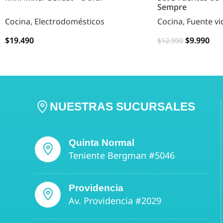
Sempre
Cocina
,
Electrodomésticos
Cocina
,
Fuente vi
$
19.490
$
9.990
$
12.990
AGREGAR
AGREGAR
NUESTRAS SUCURSALES
Quinta Normal
Teniente Bergman #5046
Providencia
Av. Providencia #2029