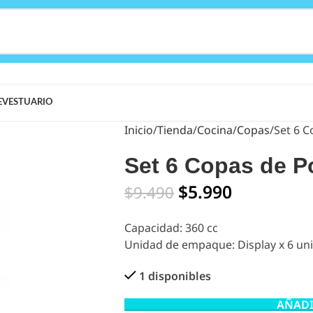
E
VESTUARIO
Inicio
Tienda
Cocina
Copas
Set 6 C
Set 6 Copas de P
$
5.990
$
9.490
Capacidad: 360 cc
Unidad de empaque: Display x 6 un
1 disponibles
AÑADI