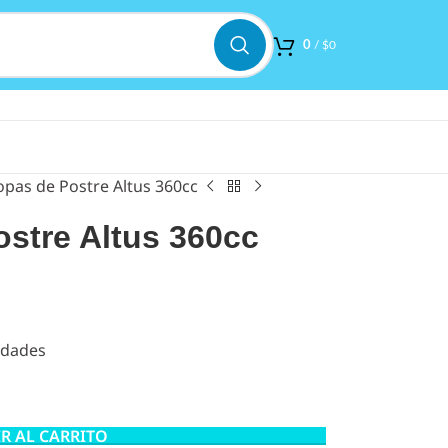
0
/
$
0
opas de Postre Altus 360cc
ostre Altus 360cc
idades
R AL CARRITO