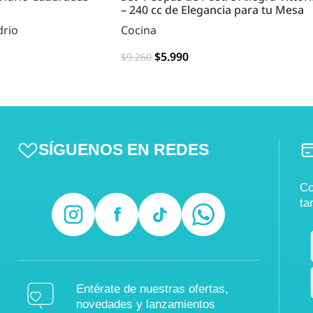
– 240 cc de Elegancia para tu Mesa
drio
Cocina
$
5.990
$
9.260
AGREGAR
SÍGUENOS EN REDES
Co
ta
Entérate de nuestras ofertas,
novedades y lanzamientos