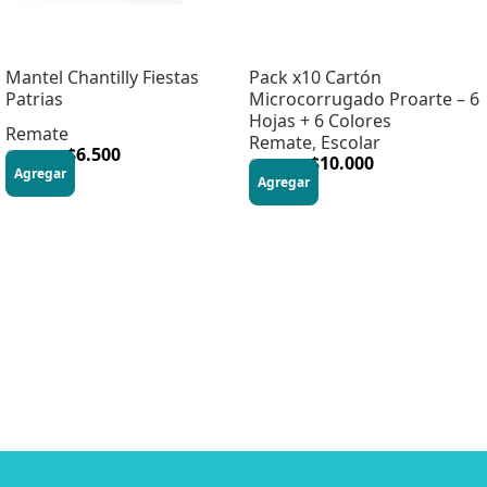
Mantel Chantilly Fiestas
Pack x10 Cartón
Patrias
Microcorrugado Proarte – 6
Hojas + 6 Colores
Remate
Remate
,
Escolar
$
6.500
$
10.990
$
10.000
$
30.990
Agregar
Agregar