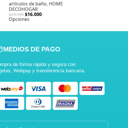
artículos de baño
,
HOME
artículos de b
DECOHOGAR
Organización
,
$
16.000
$
29.990
$
10.99
$
18.990
Opciones
Opciones
MEDIOS DE PAGO
mpra de forma rápida y segura con
rjetas, Webpay y transferencia bancaria.