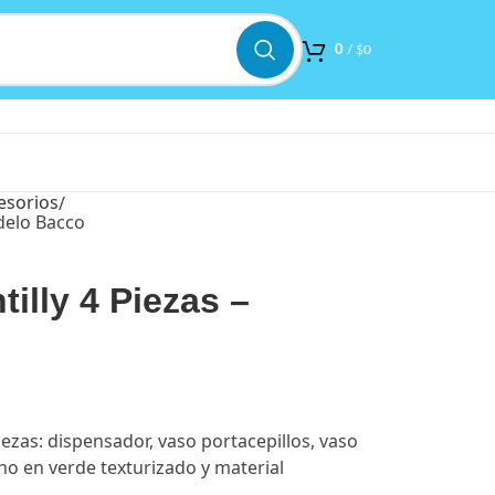
0
/
$
0
esorios
delo Bacco
illy 4 Piezas –
iezas: dispensador, vaso portacepillos, vaso
o en verde texturizado y material