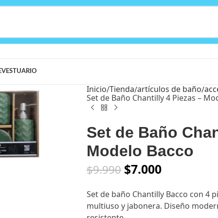
E
VESTUARIO
Inicio
Tienda
artículos de baño
acc
Set de Baño Chantilly 4 Piezas – Mo
Set de Baño Chant
arge
Modelo Bacco
$
7.000
$
9.990
Set de baño Chantilly Bacco con 4 p
multiuso y jabonera. Diseño modern
resistente.