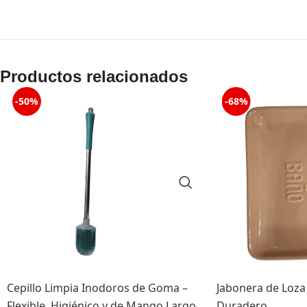
Productos relacionados
-50%
-68%
Cepillo Limpia Inodoros de Goma –
Jabonera de Loza
Flexible, Higiénico y de Mango Largo
Duradero