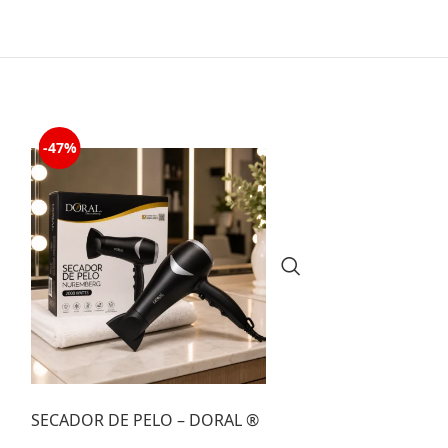
-47%
-42%
SECADOR DE PELO – DORAL ®
Set 16 piezas 
Chantilly