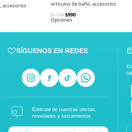
artículos de baño
,
accesorios
,
accesorios
$
990
$
1.990
Opciones
SÍGUENOS EN REDES
Co
ta
Entérate de nuestras ofertas,
novedades y lanzamientos