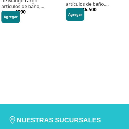
de Mango Largo
artículos de baño
,
artículos de baño
,
accesorios
$
6.500
$
10.990
accesorios
$
990
$
1.990
Agregar
Agregar
NUESTRAS SUCURSALES