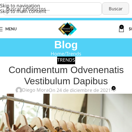
Skip to navigation
Buscar
Skip to main content
0
MENU
$
Blog
Home
Trends
TRENDS
Condimentum Odvenenatis
Vestibulum Dapibus
0
Diego Mora
On 24 de diciembre de 2021