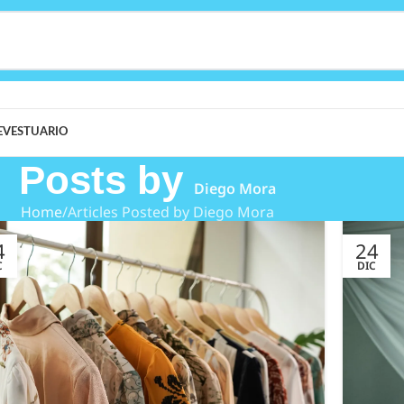
E
VESTUARIO
Posts by
Diego Mora
Home
Articles Posted by Diego Mora
4
24
C
DIC