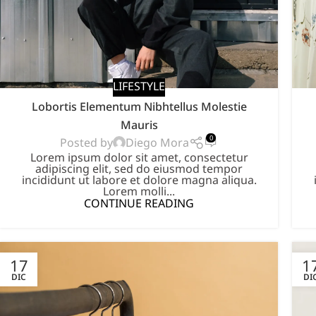
LIFESTYLE
Lobortis Elementum Nibhtellus Molestie
Mauris
0
Diego Mora
Posted by
Lorem ipsum dolor sit amet, consectetur
adipiscing elit, sed do eiusmod tempor
incididunt ut labore et dolore magna aliqua.
Lorem molli...
CONTINUE READING
17
1
DIC
DI