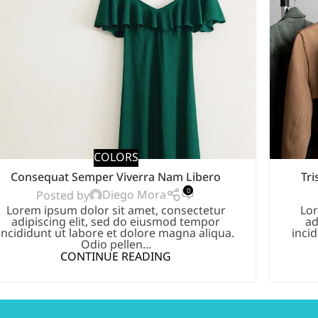
COLORS
Consequat Semper Viverra Nam Libero
Tri
0
Diego Mora
Posted by
Lorem ipsum dolor sit amet, consectetur
Lor
adipiscing elit, sed do eiusmod tempor
ad
incididunt ut labore et dolore magna aliqua.
inci
Odio pellen...
CONTINUE READING