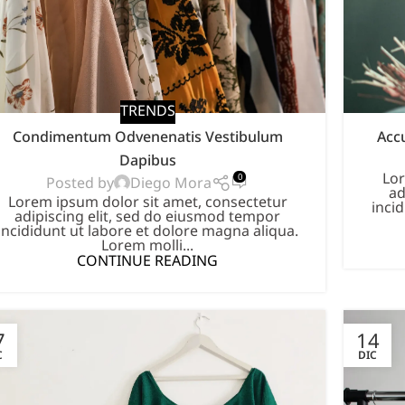
TRENDS
Condimentum Odvenenatis Vestibulum
Acc
Dapibus
Lor
0
Diego Mora
Posted by
ad
Lorem ipsum dolor sit amet, consectetur
inci
adipiscing elit, sed do eiusmod tempor
incididunt ut labore et dolore magna aliqua.
Lorem molli...
CONTINUE READING
7
14
C
DIC