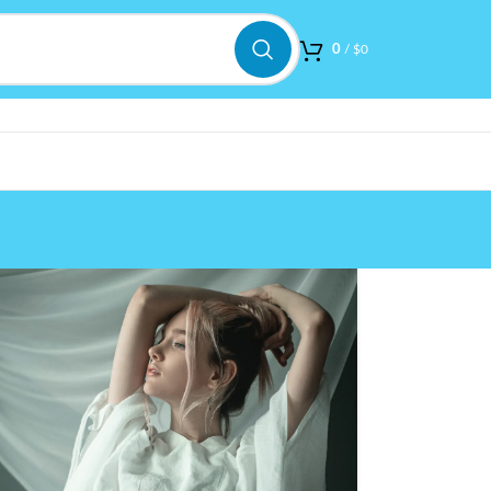
0
/
$
0