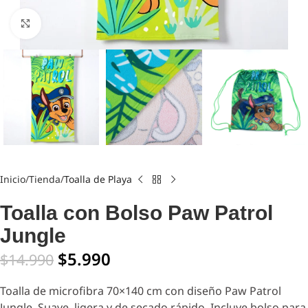
Click to enlarge
Inicio
Tienda
Toalla de Playa
Toalla con Bolso Paw Patrol
Jungle
$
5.990
$
14.990
Toalla de microfibra 70×140 cm con diseño Paw Patrol
Jungle. Suave, ligera y de secado rápido. Incluye bolso para