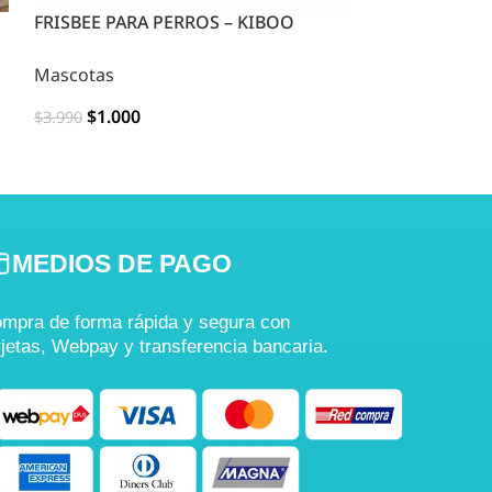
FRISBEE PARA PERROS – KIBOO
Guante Masaje
Mascotas
Mascotas
$
1.000
$
1.000
$
3.990
$
6.990
OPCIONES
OPCIONES
MEDIOS DE PAGO
mpra de forma rápida y segura con
rjetas, Webpay y transferencia bancaria.