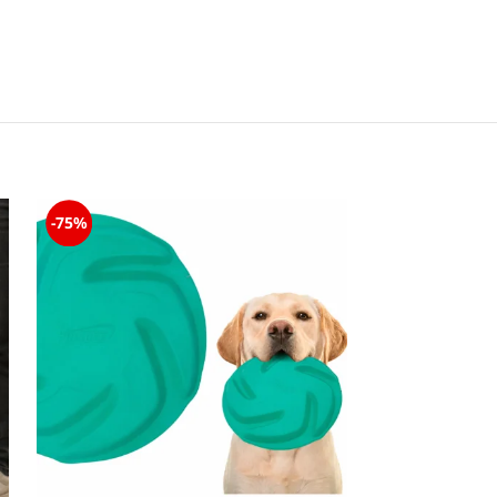
-75%
-86%