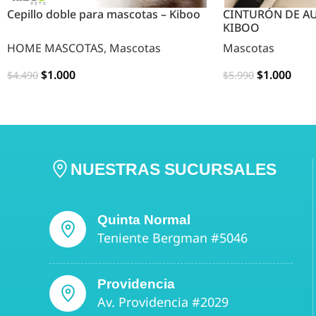
Cepillo doble para mascotas – Kiboo
CINTURÓN DE AU
KIBOO
HOME MASCOTAS
,
Mascotas
Mascotas
$
1.000
$
1.000
$
4.490
$
5.990
OPCIONES
OPCIONES
NUESTRAS SUCURSALES
Quinta Normal
Teniente Bergman #5046
Providencia
Av. Providencia #2029