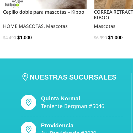
Cepillo doble para mascotas – Kiboo
CORREA RETRACT
KIBOO
HOME MASCOTAS
,
Mascotas
Mascotas
$
1.000
$
1.000
$
4.490
$
6.990
OPCIONES
OPCIONES
NUESTRAS SUCURSALES
Quinta Normal
Teniente Bergman #5046
Providencia