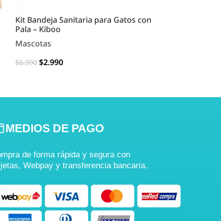
Kit Bandeja Sanitaria para Gatos con
PACK x12 UND 
Pala – Kiboo
6 COLORES
Mascotas
Remate
,
Masco
$
2.990
$
8.400
$
6.990
$
15.990
OPCIONES
AGREGAR
MEDIOS DE PAGO
mpra de forma rápida y segura con
rjetas, Webpay y transferencia bancaria.