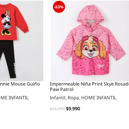
-63%
innie Mouse Guiño
Impermeable Niña Print Skye Rosad
Paw Patrol
ME INFANTIL
Infantil
,
Ropa
,
HOME INFANTIL
$
9.990
$
26.990
OPCIONES