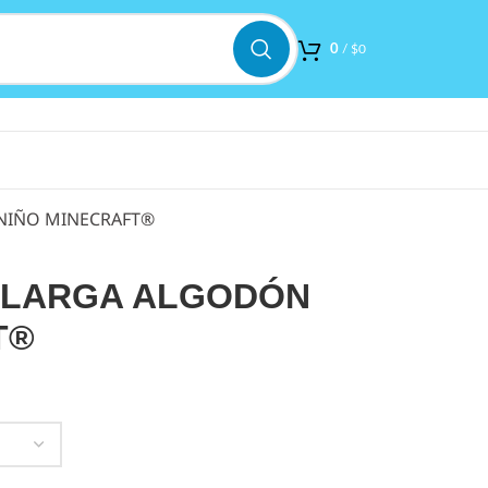
0
/
$
0
NIÑO MINECRAFT®
 LARGA ALGODÓN
T®