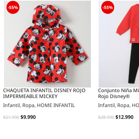
-55%
-55%
CHAQUETA INFANTIL DISNEY ROJO
Conjunto Niña M
IMPERMEABLE MICKEY
Rojo Disney®
Infantil
,
Ropa
,
HOME INFANTIL
Infantil
,
Ropa
,
HO
$
9.990
$
12.990
$
21.990
$
28.990
OPCIONES
OPCIONES