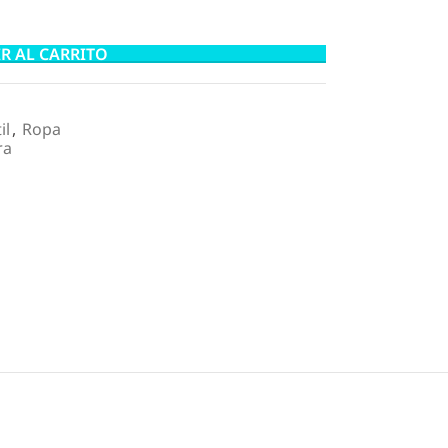
R AL CARRITO
il
,
Ropa
ra