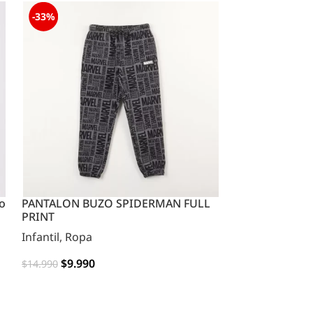
-33%
-41%
o
PANTALON BUZO SPIDERMAN FULL
Pijama Buzo N
PRINT
Bluey®
Infantil
,
Ropa
Infantil
,
Ropa
$
9.990
$
9.990
$
14.990
$
16.990
OPCIONES
OPCIONES