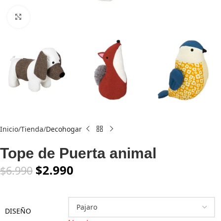
Click to enlarge
Inicio
Tienda
Decohogar
Tope de Puerta animal
$
2.990
$
6.990
DISEÑO