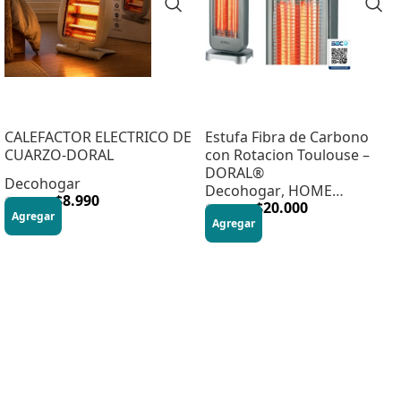
CALEFACTOR ELECTRICO DE
Estufa Fibra de Carbono
CUARZO-DORAL
con Rotacion Toulouse –
DORAL®
Decohogar
Decohogar
,
HOME
$
8.990
$
22.990
DECOHOGAR
$
20.000
$
59.990
Agregar
Agregar