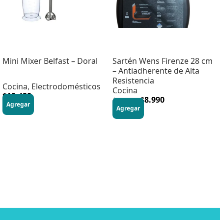
Mini Mixer Belfast – Doral
Sartén Wens Firenze 28 cm
– Antiadherente de Alta
Resistencia
Cocina
,
Electrodomésticos
Cocina
$
19.490
$
8.990
$
16.470
Agregar
Agregar