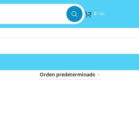
0
/
$
0