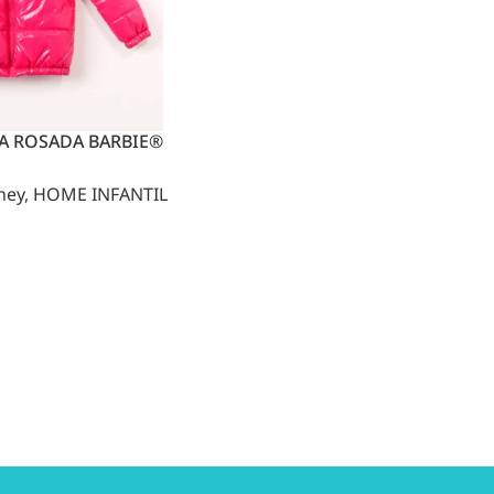
FA ROSADA BARBIE®
ney
,
HOME INFANTIL