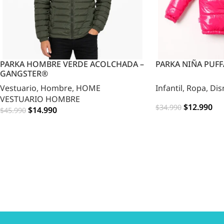
PARKA HOMBRE VERDE ACOLCHADA –
PARKA NIÑA PUF
GANGSTER®
Vestuario
,
Hombre
,
HOME
Infantil
,
Ropa
,
Dis
VESTUARIO HOMBRE
$
12.990
$
34.990
$
14.990
$
45.990
OPCIONES
OPCIONES