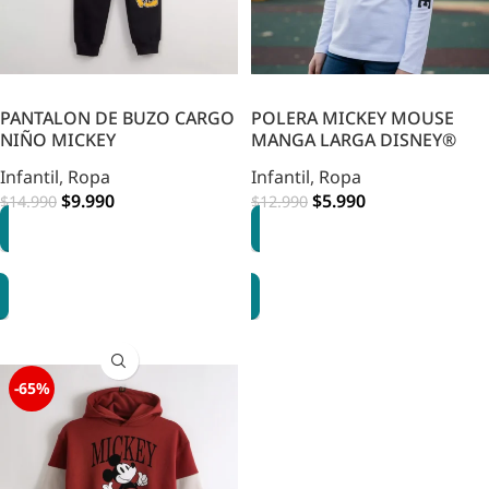
PANTALON DE BUZO CARGO
POLERA MICKEY MOUSE
NIÑO MICKEY
MANGA LARGA DISNEY®
Infantil
,
Ropa
Infantil
,
Ropa
$
9.990
$
5.990
$
14.990
$
12.990
OPCIONES
OPCIONES
-65%