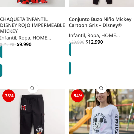
CHAQUETA INFANTIL
Conjunto Buzo Niño Mickey
DISNEY ROJO IMPERMEABLE
Cartoon Gris – Disney®
MICKEY
Infantil
,
Ropa
,
HOME
Infantil
,
Ropa
,
HOME
INFANTIL
$
12.990
$
29.990
INFANTIL
$
9.990
$
21.990
OPCIONES
OPCIONES
-33%
-54%