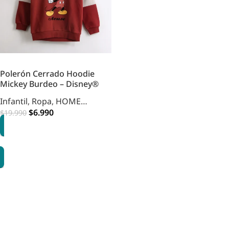
Polerón Cerrado Hoodie
Mickey Burdeo – Disney®
Infantil
,
Ropa
,
HOME
INFANTIL
$
6.990
$
19.990
OPCIONES