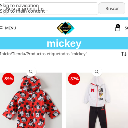
Skip to navigation
Buscar
Skip to main content
0
MENU
$
mickey
Inicio
Tienda
Productos etiquetados “mickey”
-55%
-57%