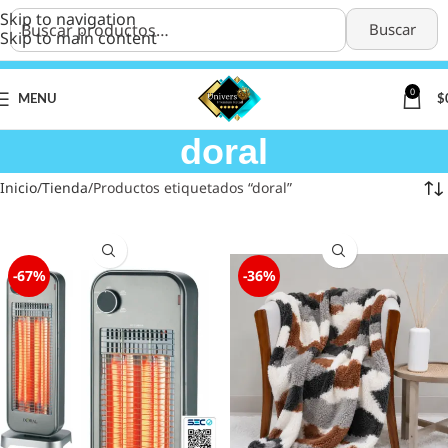
Skip to navigation
Buscar
Skip to main content
0
MENU
$
doral
Inicio
Tienda
Productos etiquetados “doral”
-67%
-36%