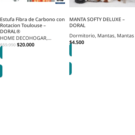
Estufa Fibra de Carbono con
MANTA SOFTY DELUXE –
Rotacion Toulouse –
DORAL
DORAL®
Dormitorio
,
Mantas
,
Mantas
HOME DECOHOGAR
,
$
4.500
Decohogar
$
20.000
$
59.990
OPCIONES
AGREGAR