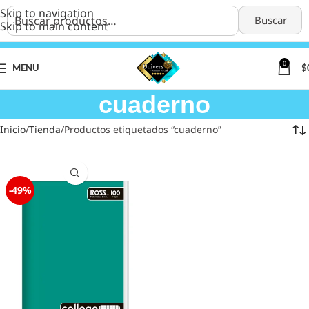
Skip to navigation
Buscar
Skip to main content
0
MENU
$
cuaderno
Inicio
Tienda
Productos etiquetados “cuaderno”
-49%