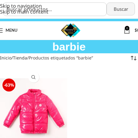
Skip to navigation
Buscar
Skip to main content
0
MENU
$
barbie
Inicio
Tienda
Productos etiquetados “barbie”
-63%