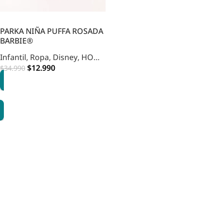
PARKA NIÑA PUFFA ROSADA
BARBIE®
Infantil
,
Ropa
,
Disney
,
HOME
INFANTIL
$
12.990
$
34.990
OPCIONES