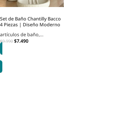
Set de Baño Chantilly Bacco
4 Piezas | Diseño Moderno
artículos de baño
,
accesorios
$
7.490
$
9.990
OPCIONES