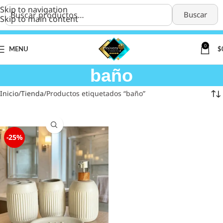
Skip to navigation
Buscar
Skip to main content
0
MENU
$
baño
Inicio
Tienda
Productos etiquetados “baño”
-25%