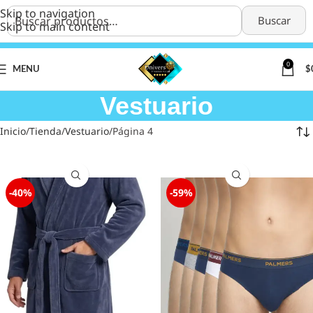
Skip to navigation
Buscar
Skip to main content
0
MENU
$
Vestuario
Inicio
Tienda
Vestuario
Página 4
-40%
-59%