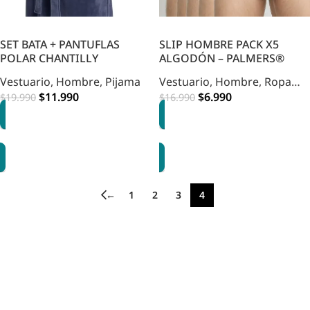
SET BATA + PANTUFLAS
SLIP HOMBRE PACK X5
POLAR CHANTILLY
ALGODÓN – PALMERS®
Vestuario
,
Hombre
,
Pijama
Vestuario
,
Hombre
,
Ropa
$
11.990
Interior
$
6.990
$
19.990
$
16.990
OPCIONES
OPCIONES
←
1
2
3
4