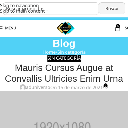
Skip to navigation
Buscar
Skip to main content
0
MENU
$
Blog
Home
Sin categoría
SIN CATEGORÍA
Mauris Cursus Augue at
Convallis Ultricies Enim Urna
0
aduniverso
On 15 de marzo de 2021