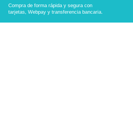
Compra de forma rápida y segura con
tarjetas, Webpay y transferencia bancaria.
También aceptamos
Transferencia Bancaria
COMPRA 100% SEGURA
Sitio protegido con cifrado SSL