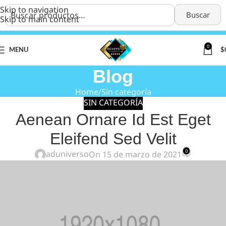
Skip to navigation
Buscar
Skip to main content
0
MENU
$
Blog
Home
Sin categoría
SIN CATEGORÍA
Aenean Ornare Id Est Eget
Eleifend Sed Velit
0
aduniverso
On 15 de marzo de 2021