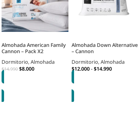
Almohada American Family
Almohada Down Alternative
Cannon – Pack X2
– Cannon
Dormitorio
,
Almohada
Dormitorio
,
Almohada
$
8.000
$
12.000
-
$
14.990
$
14.990
AGREGAR
OPCIONES