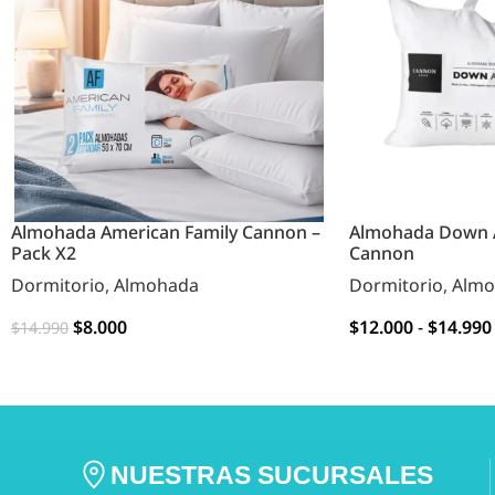
Almohada American Family Cannon –
Almohada Down A
Pack X2
Cannon
Dormitorio
,
Almohada
Dormitorio
,
Almo
$
8.000
$
12.000
-
$
14.990
$
14.990
AGREGAR
OPCIONES
NUESTRAS SUCURSALES