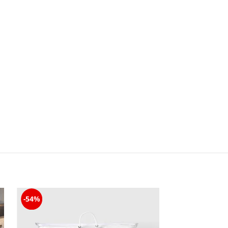
-54%
-60%