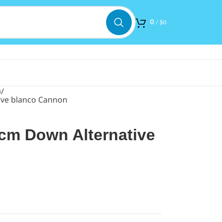
0
/
$
0
a
ive blanco Cannon
cm Down Alternative