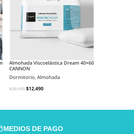
cm
Almohada Viscoelástica Dream 40×60
Almohada Visco
CANNON
CANNON
Dormitorio
,
Almohada
Dormitorio
,
A
$
12.490
$
19.99
$
26.990
$
49.990
AGREGAR
AGREGAR
MEDIOS DE PAGO