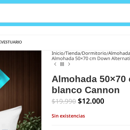
E
VESTUARIO
Inicio
Tienda
Dormitorio
Almohad
Almohada 50×70 cm Down Alternat
Almohada 50×70 
blanco Cannon
$
12.000
$
19.990
Sin existencias