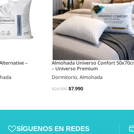
lternative –
Almohada Universo Confort 50x70
– Universo Premium
hada
Dormitorio
,
Almohada
$
7.990
$
24.990
AGREGAR
SÍGUENOS EN REDES