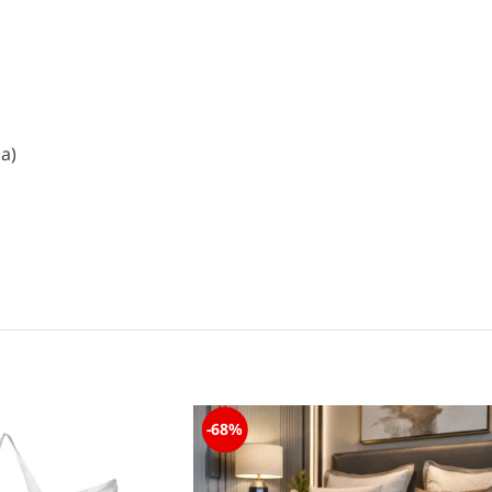
a)
-68%