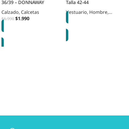
36/39 – DONNAWAY
Talla 42-44
Calzado
,
Calcetas
Vestuario
,
Hombre
,
$
1.990
Calzado
,
Pantuflas
$
6.990
OPCIONES
AGREGAR