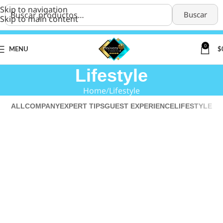
Skip to navigation
Buscar
Skip to main content
0
MENU
$
Lifestyle
Home
Lifestyle
ALL
COMPANY
EXPERT TIPS
GUEST EXPERIENCE
LIFESTYLE
A Brief History of Fashion
Embracing Modern Styles: A Behind-the-Scenes
Lifestyle
Lifestyle
Story of Fashion