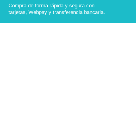
Compra de forma rápida y segura con
tarjetas, Webpay y transferencia bancaria.
También aceptamos
Transferencia Bancaria
COMPRA 100% SEGURA
Sitio protegido con cifrado SSL