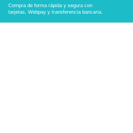
Compra de forma rápida y segura con
tarjetas, Webpay y transferencia bancaria.
También aceptamos
Transferencia Bancaria
COMPRA 100% SEGURA
Sitio protegido con cifrado SSL