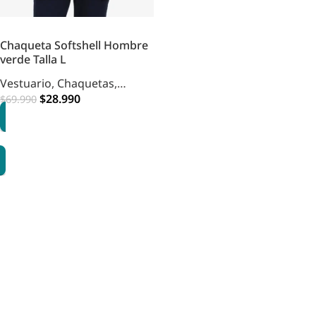
Chaqueta Softshell Hombre
verde Talla L
Vestuario
,
Chaquetas
,
Hombre
$
28.990
$
69.990
AGREGAR