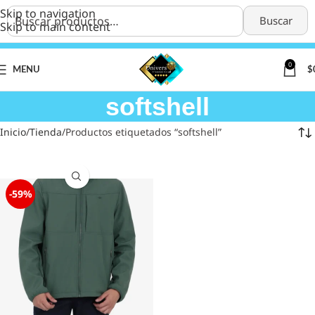
Skip to navigation
Buscar
Skip to main content
0
MENU
$
softshell
Inicio
Tienda
Productos etiquetados “softshell”
-59%