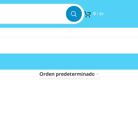
0
/
$
0