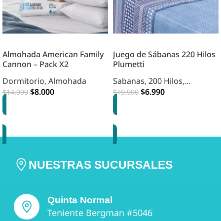
Almohada American Family
Juego de Sábanas 220 Hilos
Cannon – Pack X2
Plumetti
Dormitorio
,
Almohada
Sabanas
,
200 Hilos
,
$
8.000
Dormitorio
$
6.990
$
14.990
$
19.990
AGREGAR
OPCIONES
NUESTRAS SUCURSALES
Quinta Normal
Teniente Bergman #5046