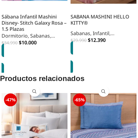
Sábana Infantil Mashini
SABANA MASHINI HELLO
Disney- Stitch Galaxy Rosa –
KITTY®
1.5 Plazas
Sabanas
,
Infantil
,
Dormitorio
,
Sabanas
,
Dormitorio
$
12.390
,
HOME
$
29.990
Infantil
$
10.000
$
34.990
DORMITORIO INFANTIL
OPCIONES
AGREGAR
Productos relacionados
-47%
-65%