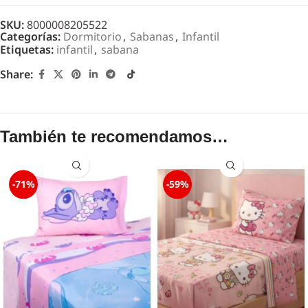
SKU:
8000008205522
Categorías:
Dormitorio
,
Sabanas
,
Infantil
Etiquetas:
infantil
,
sabana
Share:
También te recomendamos…
-71%
-59%