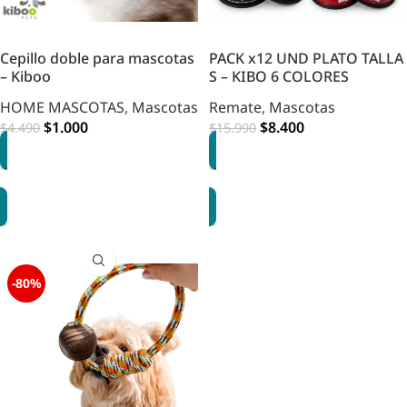
Cepillo doble para mascotas
PACK x12 UND PLATO TALLA
– Kiboo
S – KIBO 6 COLORES
HOME MASCOTAS
,
Mascotas
Remate
,
Mascotas
$
1.000
$
8.400
$
4.490
$
15.990
OPCIONES
AGREGAR
-80%