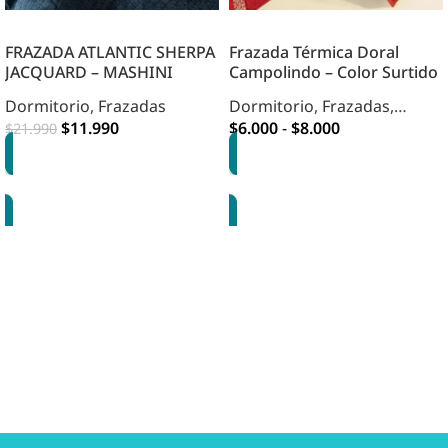
FRAZADA ATLANTIC SHERPA
Frazada Térmica Doral
JACQUARD – MASHINI
Campolindo – Color Surtido
Dormitorio
,
Frazadas
Dormitorio
,
Frazadas
,
$
11.990
HOME DORMITORIO
$
6.000
-
$
8.000
$
21.990
OPCIONES
OPCIONES