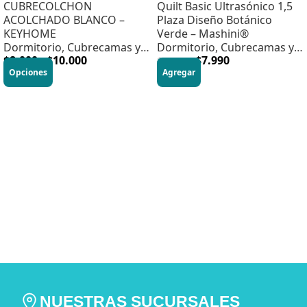
CUBRECOLCHON
Quilt Basic Ultrasónico 1,5
ACOLCHADO BLANCO –
Plaza Diseño Botánico
KEYHOME
Verde – Mashini®
Dormitorio
,
Cubrecamas y
Dormitorio
,
Cubrecamas y
Quilts
$
8.000
-
$
10.000
Quilts
,
HOME DORMITORIO
$
7.990
$
19.990
Opciones
Agregar
NUESTRAS SUCURSALES